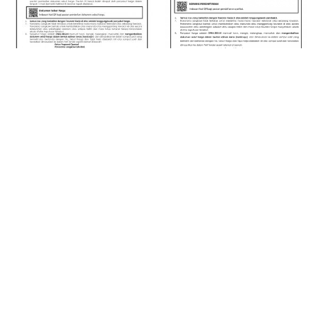
Kenyataan Sebut
Proposal To Design,
Harga Cadangan
Supply, Install
Ubahsuai dan Reka
Including Testing
bentuk Outlet Gloria
And Commisionning
Jean’s Coffees Di Lot
For Upgrading Power
C02 OV
Supply (150KVA
Transfomer
RM
100.00
3.3KV/415V, And New
MSB Middle Station)
At Langkawi Cable
Car
RM
50.00