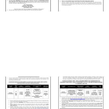
Cadangan Pelantikan
Cadangan Reka
Perunding Untuk
Bentuk Bagi Menaik
Penyediaan Pelan
Taraf Facade dan
Induk Bagi Kawasan
Komponen Berkaitan
Telaga Tujuh,
Untuk SkyDome &
Langkawi, Kedah
SkyRex
Darul Aman
RM
300.00
RM
200.00