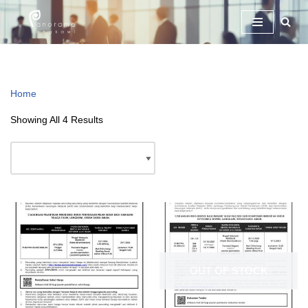
Skip
To
Content
Home
\
Kenyataan Sebut Harga
Showing All 4 Results
OUT OF STOCK